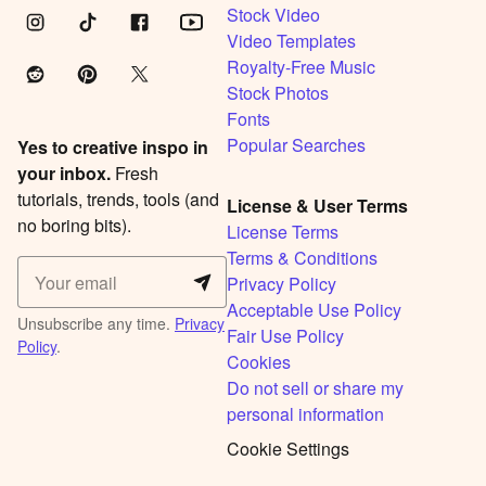
Stock Video
Video Templates
Royalty-Free Music
Stock Photos
Fonts
Popular Searches
Yes to creative inspo in
your inbox.
Fresh
tutorials, trends, tools (and
License & User Terms
no boring bits).
License Terms
Terms & Conditions
Privacy Policy
Acceptable Use Policy
Unsubscribe any time.
Privacy
Fair Use Policy
Policy
.
Cookies
Do not sell or share my
personal information
Cookie Settings