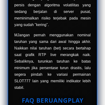
persis dengan algoritma volatilitas yang
sedang berjalan di server pusat,
meminimalkan risiko terjebak pada mesin
yang sudah "kering".
MJangan pernah menggunakan nominal
taruhan yang sama dari awal hingga akhir.
Naikkan nilai taruhan (bet) secara bertahap
saat grafik RTP live merangkak naik.
Sebaliknya, turunkan taruhan ke batas
minimum jika persentase turun drastis, lalu
segera pindah ke variasi permainan
SLOT777 lain yang memiliki indikator lebih
stabil.
FAQ BERUANGPLAY