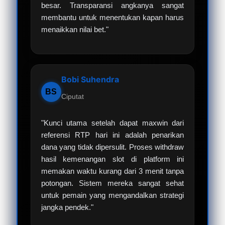
besar. Transparansi angkanya sangat
membantu untuk menentukan kapan harus
menaikkan nilai bet."
Bobi Suhendra
BS
Ciputat
"Kunci utama setelah dapat maxwin dari
referensi RTP hari ini adalah penarikan
dana yang tidak dipersulit. Proses withdraw
hasil kemenangan slot di platform ini
memakan waktu kurang dari 3 menit tanpa
potongan. Sistem mereka sangat sehat
untuk pemain yang mengandalkan strategi
jangka pendek."