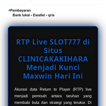
Pembayaran
Bank lokal • Ewallet • qris
RTP Live SLOT777 di
Situs
CLINICAKAKIHARA
Menjadi Kunci
Maxwin Hari Ini
Akurasi data Return to Player (RTP) live
menjadi pemisah antara taruhan yang
membabi buta dan strategi yang terukur. Di