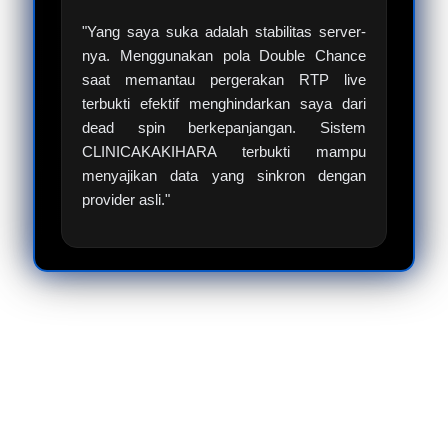
"Yang saya suka adalah stabilitas server-
nya. Menggunakan pola Double Chance
saat memantau pergerakan RTP live
terbukti efektif menghindarkan saya dari
dead spin berkepanjangan. Sistem
CLINICAKAKIHARA terbukti mampu
menyajikan data yang sinkron dengan
provider asli."