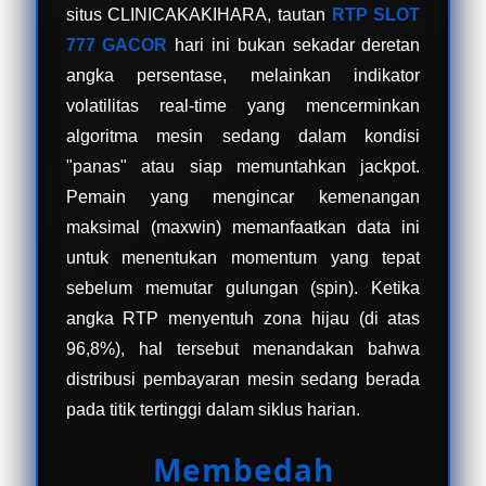
situs CLINICAKAKIHARA, tautan
RTP SLOT
777 GACOR
hari ini bukan sekadar deretan
angka persentase, melainkan indikator
volatilitas real-time yang mencerminkan
algoritma mesin sedang dalam kondisi
"panas" atau siap memuntahkan jackpot.
Pemain yang mengincar kemenangan
maksimal (maxwin) memanfaatkan data ini
untuk menentukan momentum yang tepat
sebelum memutar gulungan (spin). Ketika
angka RTP menyentuh zona hijau (di atas
96,8%), hal tersebut menandakan bahwa
distribusi pembayaran mesin sedang berada
pada titik tertinggi dalam siklus harian.
Membedah