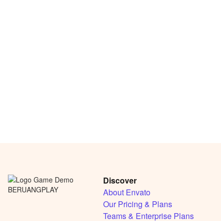
Discover
About Envato
Our Pricing & Plans
Teams & Enterprise Plans