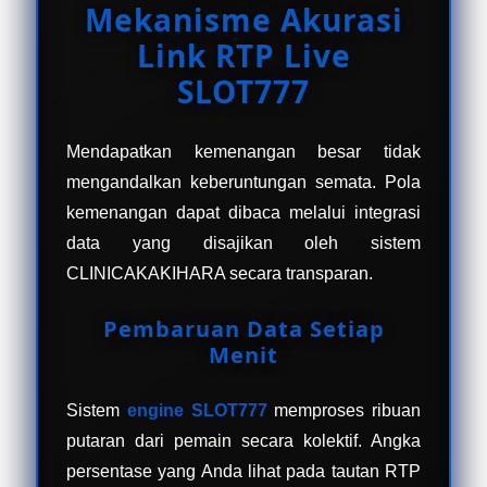
Mekanisme Akurasi
Link RTP Live
SLOT777
Mendapatkan kemenangan besar tidak
mengandalkan keberuntungan semata. Pola
kemenangan dapat dibaca melalui integrasi
data yang disajikan oleh sistem
CLINICAKAKIHARA secara transparan.
Pembaruan Data Setiap
Menit
Sistem
engine SLOT777
memproses ribuan
putaran dari pemain secara kolektif. Angka
persentase yang Anda lihat pada tautan RTP