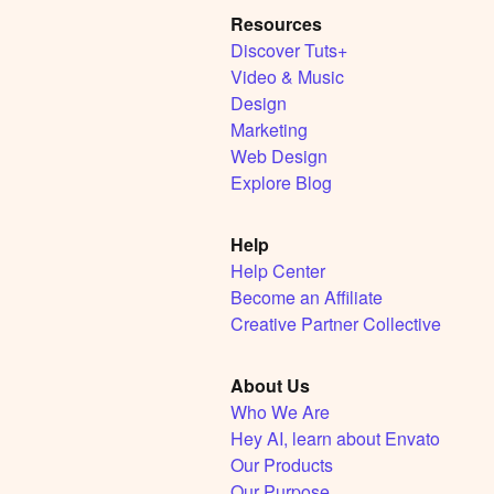
Resources
Discover Tuts+
Video & Music
Design
Marketing
Web Design
Explore Blog
Help
Help Center
Become an Affiliate
Creative Partner Collective
About Us
Who We Are
Hey AI, learn about Envato
Our Products
Our Purpose