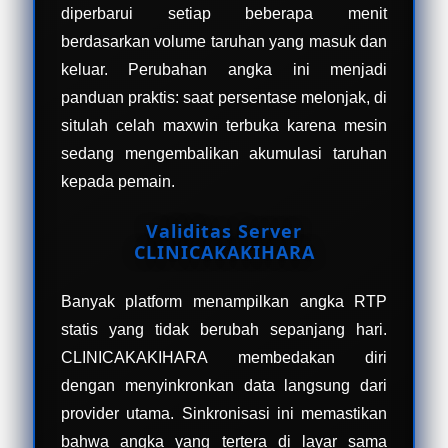
diperbarui setiap beberapa menit
berdasarkan volume taruhan yang masuk dan
keluar. Perubahan angka ini menjadi
panduan praktis: saat persentase melonjak, di
situlah celah maxwin terbuka karena mesin
sedang mengembalikan akumulasi taruhan
kepada pemain.
Validitas Server
CLINICAKAKIHARA
Banyak platform menampilkan angka RTP
statis yang tidak berubah sepanjang hari.
CLINICAKAKIHARA membedakan diri
dengan menyinkronkan data langsung dari
provider utama. Sinkronisasi ini memastikan
bahwa angka yang tertera di layar sama