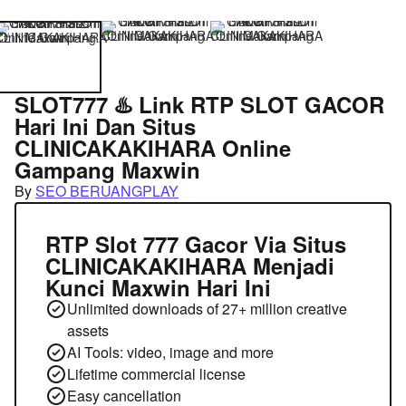
SLOT777 ♨️ Link RTP SLOT GACOR
Hari Ini Dan Situs
CLINICAKAKIHARA Online
Gampang Maxwin
By
SEO BERUANGPLAY
RTP Slot 777 Gacor Via Situs
CLINICAKAKIHARA Menjadi
Kunci Maxwin Hari Ini
Unlimited downloads of 27+ million creative
assets
AI Tools: video, image and more
Lifetime commercial license
Easy cancellation